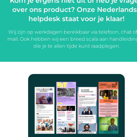
Kom je ergens niet uit of heb je vrag
over ons product? Onze Nederland
helpdesk staat voor je klaar!
Wij zijn op werkdagen bereikbaar via telefoon, chat of
mail. Ook hebben wij een breed scala aan handleidi
die je te allen tijde kunt raadplegen.