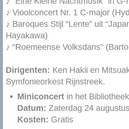
♪ “Eine Kleine Nachtmusik” in G
♪ Vioolconcert Nr. 1 C-major (Hy
♪ Baroques Stijl “Lente” uit “Jap
Hayakawa)
♪ “Roemeense Volksdans” (Bart
Dirigenten:
Ken Hakii en Mitsua
Symfonieorkest Rijnstreek.
Miniconcert
in het Bibliothee
Datum:
Zaterdag 24 augustus
Kosten:
Gratis