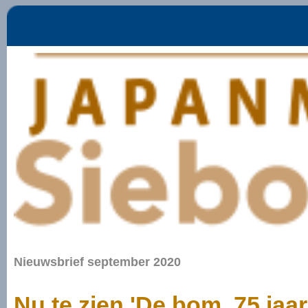
Nieuwsbrief september 2020
Nu te zien 'De bom. 75 jaa