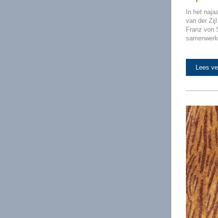
In het naja
van der Zij
Franz von S
samenwerk
Lees ve