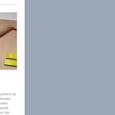
pireerd op
binatie
ihiko
ijwerk
ct dat