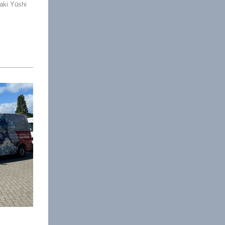
aki Yūshi