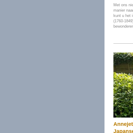
Met ons ni
manier naa
kunt u het
(1760-1849)
bewondere
Annejet
Japanse