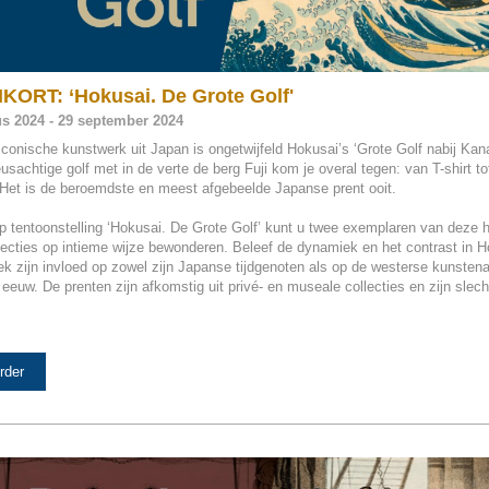
ORT: ‘Hokusai. De Grote Golf'
s 2024 - 29 september 2024
conische kunstwerk uit Japan is ongetwijfeld Hokusai’s ‘Grote Golf nabij Kan
usachtige golf met in de verte de berg Fuji kom je overal tegen: van T-shirt to
 Het is de beroemdste en meest afgebeelde Japanse prent ooit.
p tentoonstelling ‘Hokusai. De Grote Golf’ kunt u twee exemplaren van deze
llecties op intieme wijze bewonderen. Beleef de dynamiek en het contrast in H
k zijn invloed op zowel zijn Japanse tijdgenoten als op de westerse kunstena
eeuw. De prenten zijn afkomstig uit privé- en museale collecties en zijn slec
rder