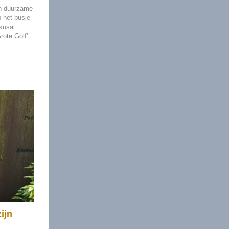
en duurzame
 het busje
kusai
rote Golf'
ijn