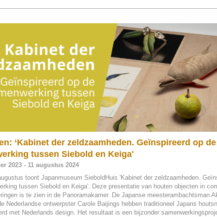
ien: ‘Kabinet der zeldzaamheden. Geïnspireerd op de
rking tussen Siebold en Keiga'
r 2023 - 11 augustus 2024
augustus toont Japanmuseum SieboldHuis 'Kabinet der zeldzaamheden. Geïns
rking tussen Siebold en Keiga'. Deze presentatie van houten objecten in com
eringen is te zien in de Panoramakamer. De Japanse meesterambachtsman Ak
e Nederlandse ontwerpster Carole Baijings hebben traditioneel Japans houtsn
rd met Nederlands design. Het resultaat is een bijzonder samenwerkingsproje