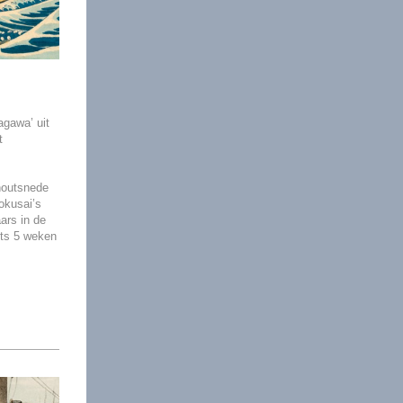
agawa’ uit
t
 houtsnede
okusai’s
ars in de
hts 5 weken