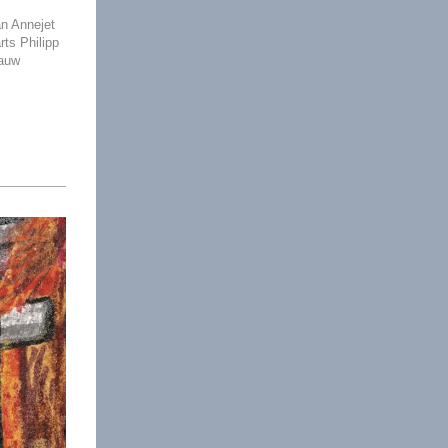
an Annejet
rts Philipp
nauw