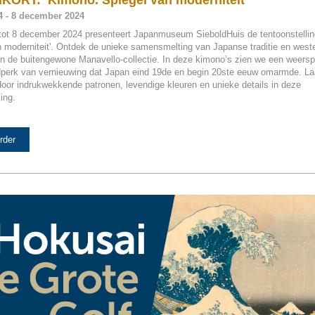
ORT: ‘Kimono. Spiegel van moderniteit'
24 - 8 december 2024
i tot 8 december 2024 presenteert Japanmuseum SieboldHuis de tentoonstellin
n moderniteit'. Ontdek de unieke samensmelting van Japanse traditie en west
in de buitengewone Manavello-collectie. In deze kimono’s zien we een weersp
jdperk van vernieuwing dat Japan eind 19de en begin 20ste eeuw omarmde. Laa
oor indrukwekkende patronen, levendige kleuren en unieke details in deze
ing.
rder