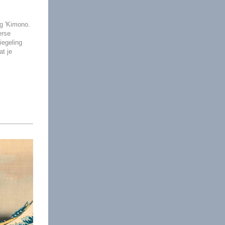
g 'Kimono.
erse
iegeling
t je