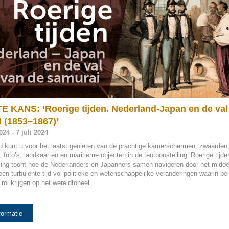
 KANS: ‘Roerige tijden. Nederland-Japan en de val
 (1853–1867)’
24 - 7 juli 2024
d kunt u voor het laatst genieten van de prachtige kamerschermen, zwaarden,
n, foto’s, landkaarten en maritieme objecten in de tentoonstelling ‘Roerige tijde
lling toont hoe de Nederlanders en Japanners samen navigeren door het midd
en turbulente tijd vol politieke en wetenschappelijke veranderingen waarin be
rol krijgen op het wereldtoneel.
formatie