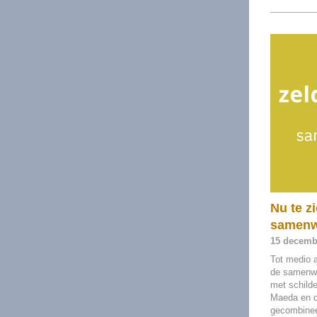
Nu te z
samenwe
15 decembe
Tot medio 
de samenwe
met schild
Maeda en d
gecombinee