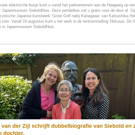
euwe elektrische busje kunt u vanaf het parkeerterrein aan de Haagweg op e
r Japanmuseum SieboldHuis. Deze pendelbus zet u gratis voor de deur af. Op
 iconische Japanse kunstwerk ‘Grote Golf nabij Kanagawa’ van Katsushika Ho
 zien. Vanaf 24 augustus kunt u het werk in de tentoonstelling 'Hokusai. De G
n in Japanmuseum SieboldHuis.
 van der Zijl schrijft dubbelbiografie van Siebold en z
 dochter.