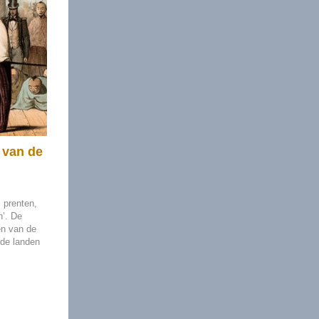
 van de
 prenten,
n’. De
en van de
ide landen