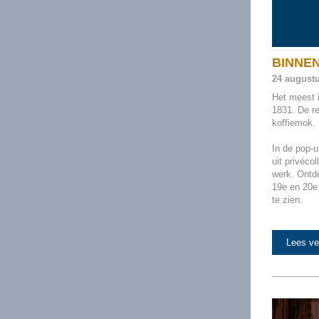
BINNENK
24 augustu
Het meest i
1831. De re
koffiemok.
In de pop-u
uit privéco
werk. Ontde
19e en 20e 
te zien.
Lees ve