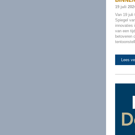
BINNENK
19 juli 20
Van 19 jul
Spiegel va
innovaties 
van een ti
betoveren d
tentoonstell
Lees ve