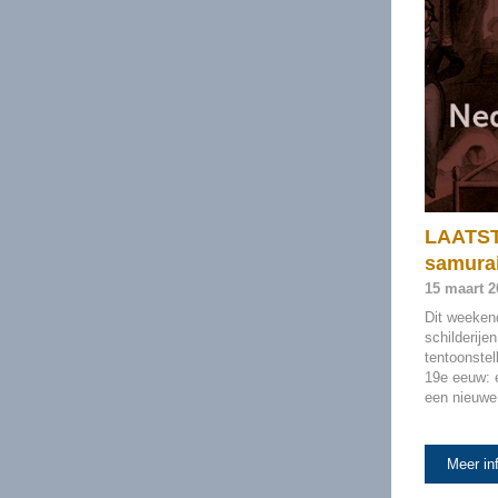
LAATSTE
samurai
15 maart 20
Dit weeken
schilderije
tentoonste
19e eeuw: e
een nieuwe 
Meer in