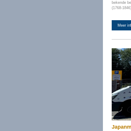
bekende be
(1768-1846)
Meer in
Japanmu