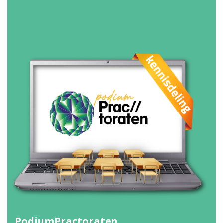
PodiumPractoraten