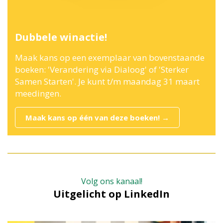
Dubbele winactie!
Maak kans op een exemplaar van bovenstaande
boeken: 'Verandering via Dialoog' of 'Sterker
Samen Starten'. Je kunt t/m maandag 31 maart
meedingen.
Maak kans op één van deze boeken! →
Volg ons kanaal!
Uitgelicht op LinkedIn