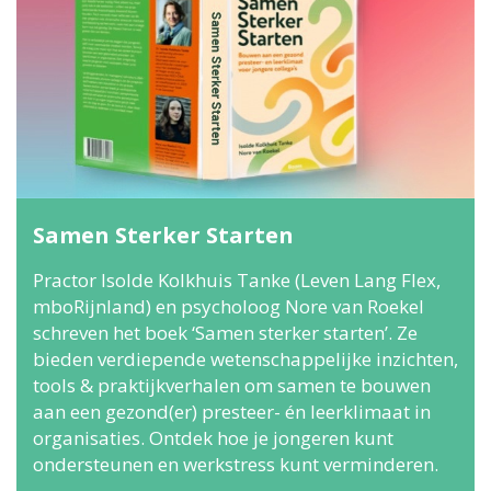
Samen Sterker Starten
Practor Isolde Kolkhuis Tanke (Leven Lang Flex,
mboRijnland) en psycholoog Nore van Roekel
schreven het boek ‘Samen sterker starten’. Ze
bieden verdiepende wetenschappelijke inzichten,
tools & praktijkverhalen om samen te bouwen
aan een gezond(er) presteer- én leerklimaat in
organisaties. Ontdek hoe je jongeren kunt
ondersteunen en werkstress kunt verminderen.