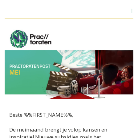
|
Beste %%FIRST_NAME%%,
De meimaand brengt je volop kansen en
inspiratie! Nieuwe subsidies zoals het