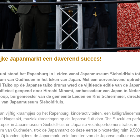
ijke Japanmarkt een daverend succes!
5
juni stond het Rapenburg in Leiden vanaf Japanmuseum SieboldHuis tot
um van Oudheden in het teken van Japan. Met een oorverdovend optred
Taiko op de Japanse taiko drums werd de vijftiende editie van de Jap
officieel geopend door Hiroshi Minami, ambassadeur van Japan in Neder
koop, burgemeester van de gemeente Leiden en Kris Schiermeier, directe
r van Japanmuseum SieboldHuis.
n vijftig kraampjes op het Rapenburg, kinderactiviteiten, een kalligrafiedemo
it Nagasaki, muziekuitvoeringen op de Japanse fluit door Dhr. Suzuki en pe
López in Japanmuseum SieboldHuis en Japanse vechtsportdemonstraties in
m van Oudheden, trok de Japanmarkt op deze eerste pinksterdag ruim 9.500
Zij konden tijdens de Japanmarkt vele facetten van de Japanse cultuur ervar