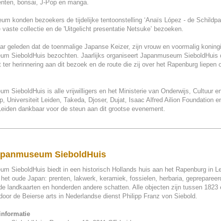
enten, bonsai, J-Pop en manga.
um konden bezoekers de tijdelijke tentoonstelling ‘Anaïs López - de Schildp
 vaste collectie en de 'Uitgelicht presentatie Netsuke’ bezoeken.
aar geleden dat de toenmalige Japanse Keizer, zijn vrouw en voormalig koning
m SieboldHuis bezochten. Jaarlijks organiseert Japanmuseum SieboldHuis 
ter herinnering aan dit bezoek en de route die zij over het Rapenburg liepen 
 SieboldHuis is alle vrijwilligers en het Ministerie van Onderwijs, Cultuur e
 Universiteit Leiden, Takeda, Djoser, Dujat, Isaac Alfred Ailion Foundation e
eiden dankbaar voor de steun aan dit grootse evenement.
apanmuseum SieboldHuis
m SieboldHuis biedt in een historisch Hollands huis aan het Rapenburg in Le
 het oude Japan: prenten, lakwerk, keramiek, fossielen, herbaria, geprepareer
de landkaarten en honderden andere schatten. Alle objecten zijn tussen 1823
oor de Beierse arts in Nederlandse dienst Philipp Franz von Siebold.
informatie