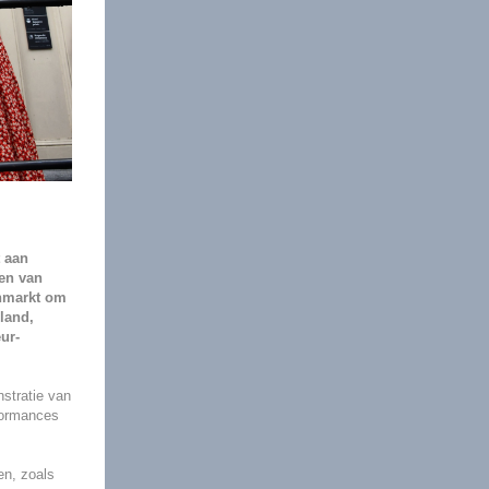
 aan
en van
anmarkt om
land,
ur-
nstratie van
rformances
en, zoals