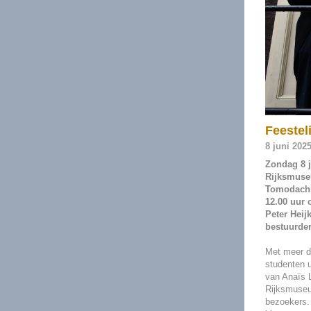
Feestel
8 juni 202
Zondag 8 
Rijksmuse
Tomodachi 
12.00 uur 
Peter Heij
bestuurde
Met meer da
studenten u
van Anaïs 
Rijksmuseu
bezoekers. 