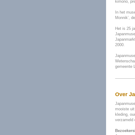
kimono, pr
In het muse
Monnik’, de
Het is 25 j
Japanmuseu
Japanmarkt 
2000.
Japanmuseum
Wetenschap,
gemeente L
Over J
Japanmuseu
mooiste uit
kleding, ou
verzameld d
Bezoekers