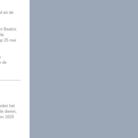
ad en de
in Beatrix
de
op 25 mei
n
n de
iden het
de dieren,
 en 1829