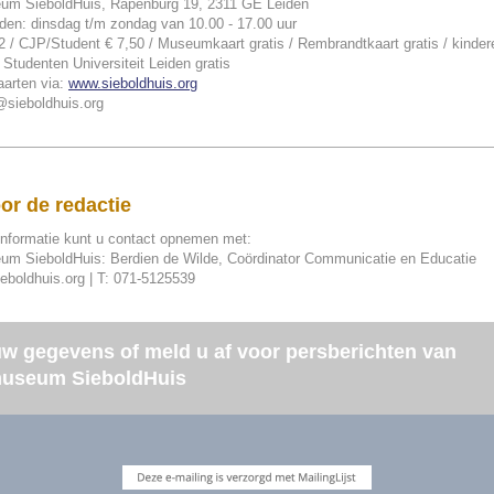
m SieboldHuis, Rapenburg 19, 2311 GE Leiden
den: dinsdag t/m zondag van 10.00 - 17.00 uur
2 / CJP/Student € 7,50 / Museumkaart gratis / Rembrandtkaart gratis / kinder
/ Studenten Universiteit Leiden gratis
arten via:
www.sieboldhuis.org
@sieboldhuis.org
or de redactie
informatie kunt u contact opnemen met:
m SieboldHuis: Berdien de Wilde, Coördinator Communicatie en Educatie
eboldhuis.org | T: 071-5125539
uw gegevens of meld u af voor persberichten van
useum SieboldHuis