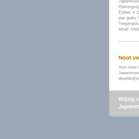
Japanmuseu
Openingstij
Entree: € 1
jaar gratis 
Toegangska
email: info
Noot vo
Voor meer 
Japanmuseu
dewilde@si
Wijzig 
Japanm