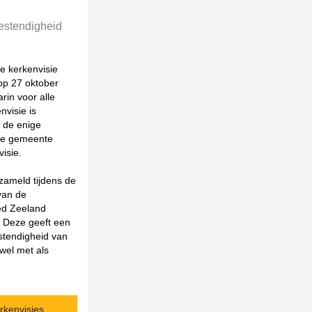
estendigheid
e kerkenvisie
op 27 oktober
rin voor alle
visie is
 de enige
lke gemeente
isie.
rzameld tijdens de
van de
ed Zeeland
. Deze geeft een
stendigheid van
el met als
rkenvisies