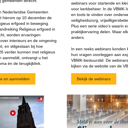
j gemeenten terecht.
webinars voor startende en klei
voor kerkbeheer. In de VBMK-Vr
an Nederlandse Gemeenten
en tools te vinden over onderw
rt hierom op 10 december de
veiligheidszorg, vrijwilligersbel
igieus erfgoed in beweging.
Plus een serie video’s waarin e
andreiking Religieus erfgoed in
praktijkervaring delen. Maar el
cht, worden ervaringen
anders.
 over interieurs en de omgeving
 en stilgestaan bij hoe
In een reeks webinars konden 
6 verder kunnen met religieus
hun vragen voorleggen aan exp
ch aanmeldt, ontvangt u het
VBMK-bestuurslid. De webinars 
ma én de terugkijklink.
kijken via de website van de V
ie en aanmelden
Bekijk de webinars