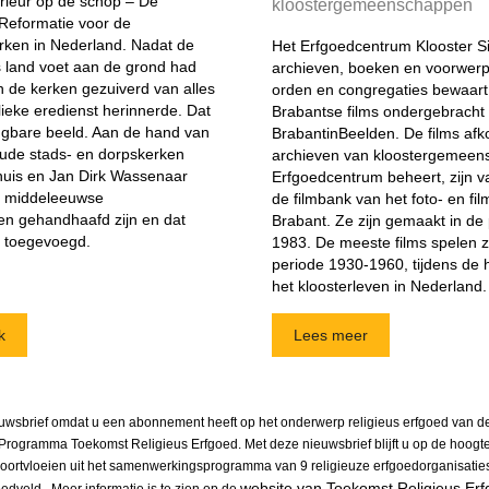
erieur op de schop – De
kloostergemeenschappen
Reformatie voor de
ken in Nederland. Nadat de
Het Erfgoedcentrum Klooster Si
s land voet aan de grond had
archieven, boeken en voorwer
 de kerken gezuiverd van alles
orden en congregaties bewaart, 
ieke eredienst herinnerde. Dat
Brabantse films ondergebracht 
angbare beeld. Aan de hand van
BrabantinBeelden. De films afko
oude stads- en dorpskerken
archieven van kloostergemeen
huis en Jan Dirk Wassenaar
Erfgoedcentrum beheert, zijn va
el middeleeuwse
de filmbank van het foto- en f
len gehandhaafd zijn en dat
Brabant. Ze zijn gemaakt in de
n toegevoegd.
1983. De meeste films spelen zi
periode 1930-1960, tijdens de 
het kloosterleven in Nederland.
k
Lees meer
uwsbrief omdat u een abonnement heeft op het onderwerp religieus erfgoed van d
 Programma Toekomst Religieus Erfgoed. Met deze nieuwsbrief blijft u op de hoogt
voortvloeien uit het samenwerkings­programma van 9 religieuze erfgoedorganisatie
website van Toekomst Religieus Er