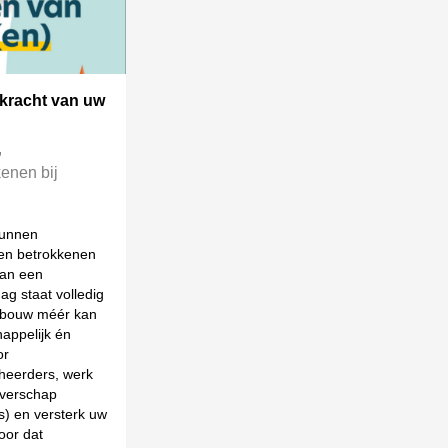
 kracht van uw
,
enen bij
kunnen
en betrokkenen
aan een
g staat volledig
gebouw méér kan
happelijk én
or
eheerders, werk
everschap
s) en versterk uw
oor dat