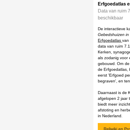
Erfgoedatlas e
Data van ruim 
beschikbaar
De interactieve k
Gebedshuizen in
Erfgoedatlas
van 
data van ruim 7.
Kerken, synagog
als zodanig voor
gebouwd. Om de g
de Erfgoedatlas, 
eerst 'Erfgoed pe
begraven', en ten
Daarnaast is de 
afgelopen 2 jaar 
biedt meer inzich
afstoting en he
in Nederland.
Reliwiki en 