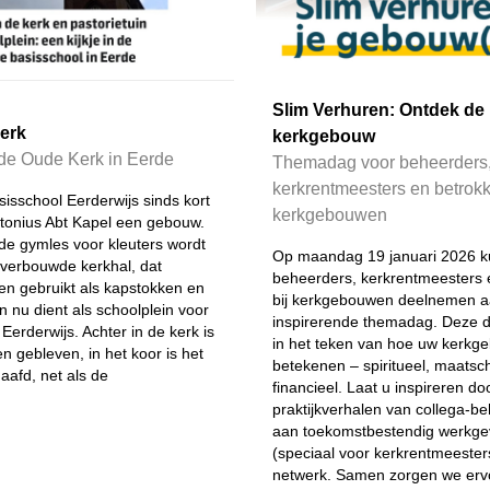
Slim Verhuren: Ontdek de
kerk
kerkgebouw
 de Oude Kerk in Eerde
Themadag voor beheerders
kerkrentmeesters en betrokk
sisschool Eerderwijs sinds kort
kerkgebouwen
onius Abt Kapel een gebouw.
de gymles voor kleuters wordt
Op maandag 19 januari 2026 
verbouwde kerkhal, dat
beheerders, kerkrentmeesters 
n gebruikt als kapstokken en
bij kerkgebouwen deelnemen 
n nu dient als schoolplein voor
inspirerende themadag. Deze da
Eerderwijs. Achter in de kerk is
in het teken van hoe uw kerk
 gebleven, in het koor is het
betekenen – spiritueel, maatsc
aafd, net als de
financieel. Laat u inspireren do
praktijkverhalen van collega-b
aan toekomstbestendig werkg
(speciaal voor kerkrentmeester
netwerk. Samen zorgen we erv