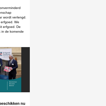
t onverminderd
tenschap
r wordt verlengd.
e erfgoed. We
it erfgoed. De
ok in de komende
beschikken nu