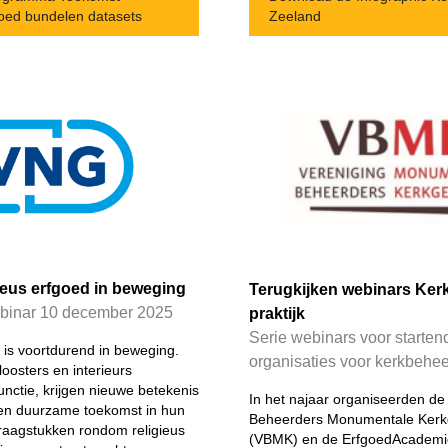
goed bundelen datasets
Zeeland
ieus erfgoed in beweging
Terugkijken webinars Ker
binar 10 december 2025
praktijk
Serie webinars voor starten
 is voortdurend in beweging.
organisaties voor kerkbehee
oosters en interieurs
nctie, krijgen nieuwe betekenis
In het najaar organiseerden de
en duurzame toekomst in hun
Beheerders Monumentale Ker
raagstukken rondom religieus
(VBMK) en de ErfgoedAcademie