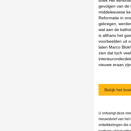
boek Het kerkint
gevolgen van de 
middeleeuwse ker
Reformatie in on
gekregen, werden
wat aan de kathol
is althans het g
voorbeelden uit 
laten Marco Blok
zien dat toch ve
interieuronderde
nieuwe eraan zij
Bekijk het boe
U ontvangt deze nie
nieuwsbrief van het
ontwikkelingen die 