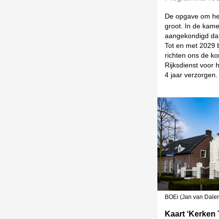
De opgave om het
groot. In de kame
aangekondigd dat
Tot en met 2029 b
richten ons de k
Rijksdienst voor 
4 jaar verzorgen.
BOEi (Jan van Dalen
Kaart ‘Kerken T