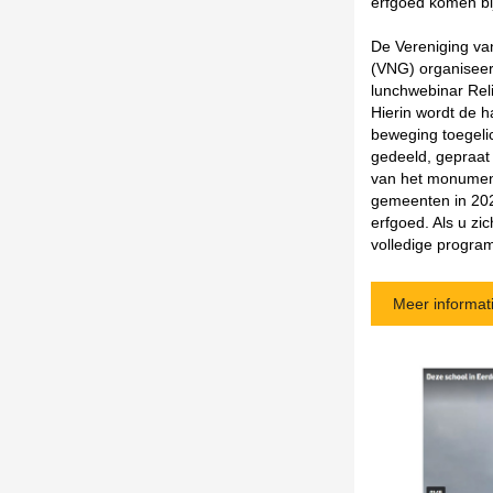
erfgoed komen bi
De Vereniging v
(VNG) organisee
lunchwebinar Rel
Hierin wordt de h
beweging toegeli
gedeeld, gepraat
van het monument,
gemeenten in 202
erfgoed. Als u zi
volledige program
Meer informat