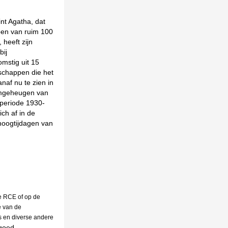
nt Agatha, dat
pen van ruim 100
heeft zijn
bij
mstig uit 15
schappen die het
naf nu te zien in
ilmgeheugen van
 periode 1930-
ch af in de
hoogtijdagen van
e RCE of op de
e van de
s en diverse andere
fgoed