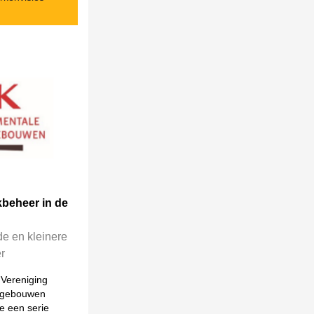
kbeheer in de
de en kleinere
r
 Vereniging
kgebouwen
 een serie