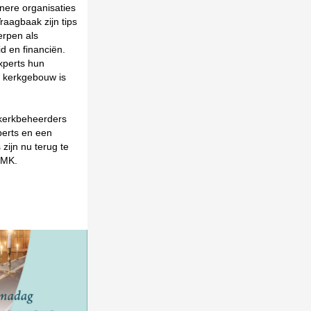
nere organisaties
aagbaak zijn tips
erpen als
eid en financiën.
xperts hun
k kerkgebouw is
kerkbeheerders
erts en een
zijn nu terug te
BMK.