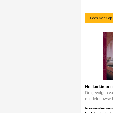
Lees meer op 
Het kerkinteri
De gevolgen va
middeleeuwse k
In november vers