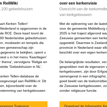
n ReliWiki
over een kerkenvisie
7.100 gebedshuizen
Overzicht van de toekomstb
van kerkgebouwen
aart
Kerken Tellen!
Met de oplevering van de laatst
 Nederland
is opgenomen in de
voor de gemeente Middelburg 
de RCE. Deze kaart toont de
2025 is het traject afgerond waa
100 Nederlandse gebedshuizen.
Zeeuwse gemeenten een kerken
en, moskeeën en tempels die
opgesteld. Daarmee is Zeeland
 een gemeenschap zijn
provincie in Nederland waar e
egevens te bekijken, opent u
beschikt over een eigen kerkenv
kiest u in het menu 'Kaartlagen'
r thema', vervolgens 'Religie en
De belangrijkste resultaten, ve
slotte 'Gebedshuizen in NL'.
gesprekken met de eigenaren 
kerkgebouwen, zijn door Erfgo
Kerken Tellen-database de
samengevat in een infographic
toegevoegd aan ReliWiki.nl. Dit
goed beeld van de toekomstbe
ten, bijvoorbeeld over de
de Zeeuwse kerkgebouwen, zow
rbestemming van kerkgebouwen
zonder religieuze functie.
Programma Toekomst
Download de Infographic Ke