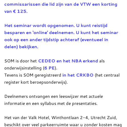
commissarissen die lid zijn van de VTW een korting
van € 125.
Het seminar wordt opgenomen. U kunt reistijd
besparen en ‘online’ deelnemen. U kunt het seminar
ook op een ander tijdstip achteraf (eventueel in
delen) bekijken.
SOM is door het
CEDEO en het NBA erkend
als
onderwijsinstelling (
6 PE
).
Tevens is SOM geregistreerd
in het CRKBO
(het centraal
register kort beroepsonderwijs).
Deelnemers ontvangen een leeswijzer met actuele
informatie en een syllabus met de presentaties.
Het van der Valk Hotel, Winthontlaan 2-4, Utrecht Zuid,
beschikt over veel parkeerruimte waar u zonder kosten mag