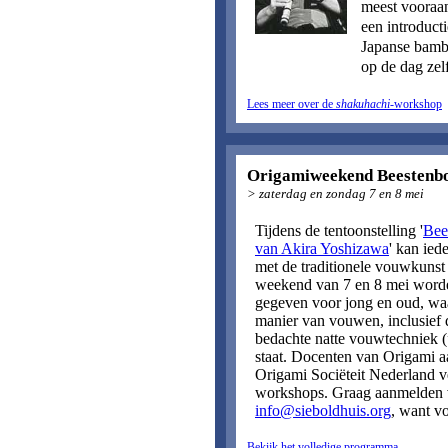
meest vooraa
een introduct
Japanse bambo
op de dag zel
Lees meer over de
shakuhachi
-workshop
Origamiweekend Beestenb
> zaterdag en zondag 7 en 8 mei
Tijdens de tentoonstelling '
Bee
van Akira Yoshizawa
' kan ie
met de traditionele vouwkunst 
weekend van 7 en 8 mei wor
gegeven voor jong en oud, wa
manier van vouwen, inclusief
bedachte natte vouwtechniek (
staat. Docenten van Origami a
Origami Sociëteit Nederland v
workshops. Graag aanmelden 
info@sieboldhuis.org
, want vo
Bekijk het volledige programma