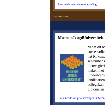
Lees verder over de tentoonstelling
terug naar boven
MuseumJeugdUniversiteit
Vanaf dit n
succesvoll
het Rijksmu
september s
nieuwsgieri
maken met 
Onderwerpen
landkaarten
collegekaart
diploma en 
Lees hier de vorige afleveringen uit Sieb