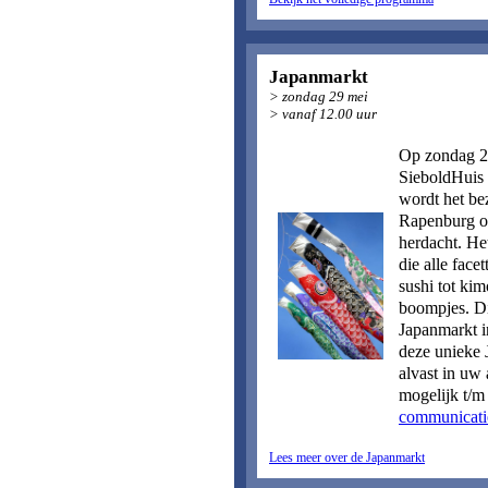
Japanmarkt
> zondag 29 mei
> vanaf 12.00 uur
Op zondag 29
SieboldHuis 
wordt het be
Rapenburg op
herdacht. H
die alle face
sushi tot ki
boompjes. Di
Japanmarkt i
deze unieke 
alvast in uw
mogelijk t/m
communicati
Lees meer over de Japanmarkt