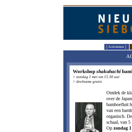
[
Activiteiten
]
A
Workshop
shakuhachi
bamb
> zondag 1 mei om 15.30 uur
> deelname gratis
Ontdek de kl
over de Japan
bamboefluit h
van een bambo
organisch. De
schaal, van 5 
Op
zondag 1