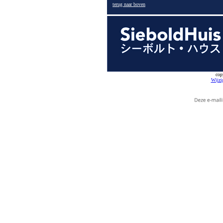
terug naar boven
cop
Wijzi