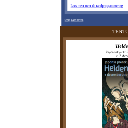
Lees meer over de randprogrammering
terug naar boven
TENT
'Helde
Japanse prent
> 7 dec