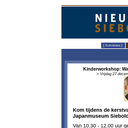
[
Activiteiten
]
Kinderworkshop: Waa
> Vrijdag 27 decem
K
om tijdens de kerstv
Japanmuseum Siebol
Van 10.30 - 12.00 uur ge