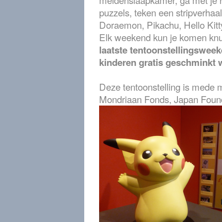
puzzels, teken een stripverhaa
Doraemon, Pikachu, Hello Kitt
Elk weekend kun je komen knu
laatste tentoonstellingswee
kinderen gratis geschminkt 
Deze tentoonstelling is mede 
Mondriaan Fonds, Japan Found