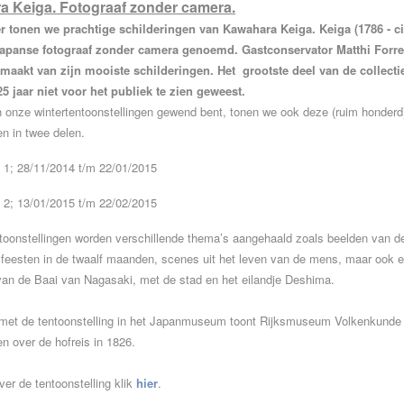
 Keiga. Fotograaf zonder camera.
r tonen we prachtige schilderingen van Kawahara Keiga. Keiga (1786 - ci
apanse fotograaf zonder camera genoemd. Gastconservator Matthi Forrer
emaakt van zijn mooiste schilderingen. Het grootste deel van de collectie
5 jaar niet voor het publiek te zien geweest.
n onze wintertentoonstellingen gewend bent, tonen we ook deze (ruim honderd
en in twee delen.
 1; 28/11/2014 t/m 22/01/2015
 2; 13/01/2015 t/m 22/02/2015
toonstellingen worden verschillende thema’s aangehaald zoals beelden van de
 feesten in de twaalf maanden, scenes uit het leven van de mens, maar ook e
an de Baai van Nagasaki, met de stad en het eilandje Deshima.
ig met de tentoonstelling in het Japanmuseum toont Rijksmuseum Volkenkunde
en over de hofreis in 1826.
ver de tentoonstelling klik
hier
.