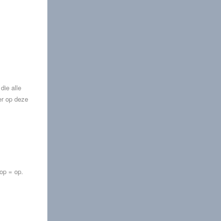
die alle
er op deze
 op = op.