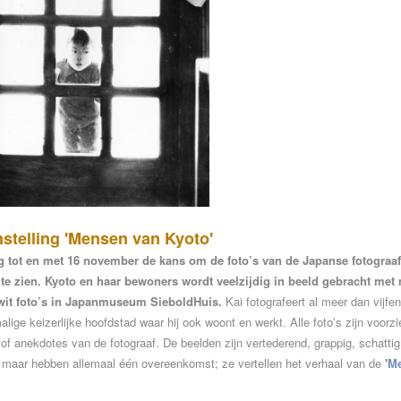
stelling 'Mensen van Kyoto'
g tot en met 16 november de kans om de foto’s van de Japanse fotograaf
te zien. Kyoto en haar bewoners wordt veelzijdig in beeld gebracht met
-wit foto’s in Japanmuseum SieboldHuis.
Kai fotografeert al meer dan vijfen
alige keizerlijke hoofdstad waar hij ook woont en werkt. Alle foto’s zijn voorz
n of anekdotes van de fotograaf. De beelden zijn vertederend, grappig, schattig
, maar hebben allemaal één overeenkomst; ze vertellen het verhaal van de
'
M