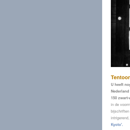
Tentoon
U heeft no
Nederland 
150 zwart
in de voorm
bijschrifte
intrigerend
Kyoto'.