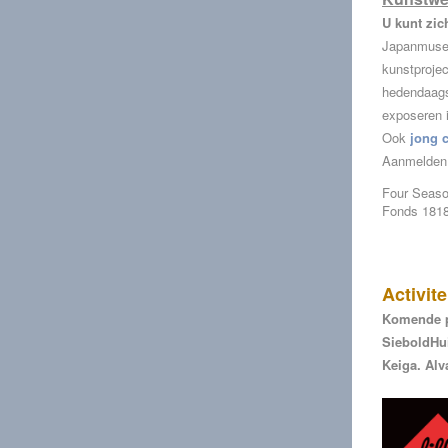
U kunt zic
Japanmuseum
kunstprojec
hedendaags
exposeren
Ook
jong c
Aanmelden 
Four Seaso
Fonds 1818
Activite
Komende p
SieboldHui
Keiga. Alv