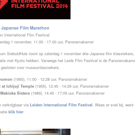
Japanse Film Marathon
en International Film Festival
erdag 1 november, 11.00 - 17.00 uur, Panoramakamer
um SieboldHuis toont op zaterdag 1 november drie Japanse film klassiekers, 
elatie met Kyoto hebben. Vanwege het Leids Film Festival is de Panoramakam
ijk gesloten voor museumbezoekers.
homon
(1950), 11:00 - 12:28 uur, Panoramakamer
 at Ichijoji Temple
(1955), 12:45 - 14:29 uur, Panoramakamer
 Makioka Sisters
(1989), 14:45 - 17:05 uur, Panoramakamer
n verkrijgbaar via
Leiden International Film Festival
. Wees er snel bij, want
matie
klik hier