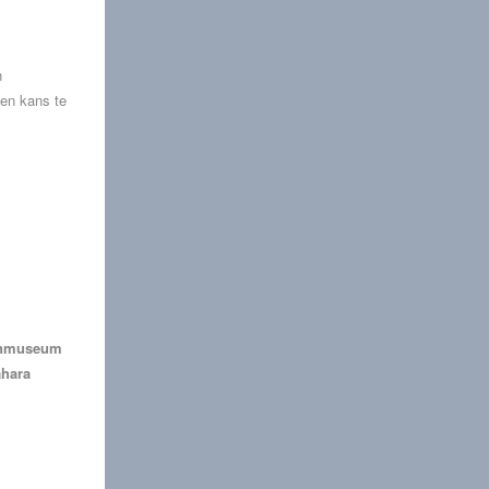
n
en kans te
panmuseum
ahara