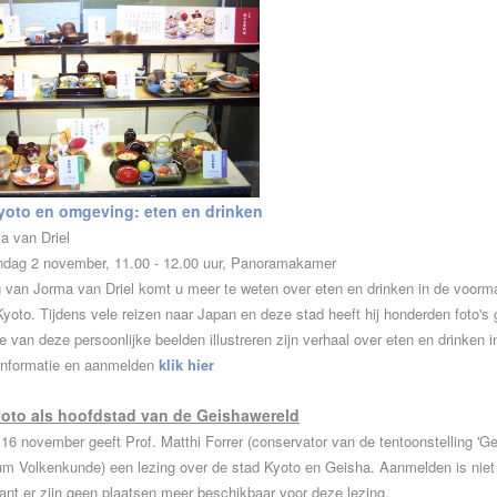
yoto en omgeving: eten en drinken
a van Driel
ndag 2 november, 11.00 - 12.00 uur, Panoramakamer
g van Jorma van Driel komt u meer te weten over eten en drinken in de voorm
yoto. Tijdens vele reizen naar Japan en deze stad heeft hij honderden foto's
e van deze persoonlijke beelden illustreren zijn verhaal over eten en drinken i
informatie en aanmelden
klik hier
oto als hoofdstad van de Geishawereld
6 november geeft Prof. Matthi Forrer (conservator van de tentoonstelling 'Ge
m Volkenkunde) een lezing over de stad Kyoto en Geisha. Aanmelden is nie
ant er zijn geen plaatsen meer beschikbaar voor deze lezing.