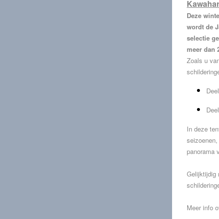
Kawahara
Deze winte
wordt de J
selectie g
meer dan 2
Zoals u va
schildering
Deel
Deel
In deze ten
seizoenen,
panorama v
Gelijktijd
schildering
Meer info o