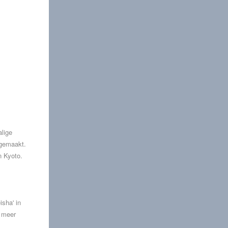
alige
 gemaakt.
n Kyoto.
isha' in
t meer