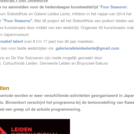
h nu aanmelden voor de hedendaagse kunstwedstrijd ‘
Four Seasons’
.
 SieboldHuis en Galerie Leidse Lente, initiëren in het najaar van 2014 het
t
"
Four Seasons
".
Met dit project wil het SieboldHuis een podium bieden aa
e kunstenaars door middel van een wedstrijd. Ongeveer 40 kunstenaars mak
 in Japanmuseum
reatief talent
(van 8 t/m 17 jaar) kan dit jaar meedoen.
kan voor beide wedstrijden via
galeriecafeleidselente@gmail.com
ns en De Vier Seizoenen zijn mede mogelijk gemaakt door:
, Cultuurfonds Leiden, Gemeente Leiden en Bruynzeel-Sakura
iten
eriode worden er weer verschillende activiteiten georganiseerd in Ja
s. Binnenkort verschijnt het programma bij de tentoonstelling van Kaw
ast een greep uit de actuele programmering.