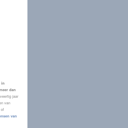
 in
 meer dan
veertig jaar
ien van
 of
ensen van