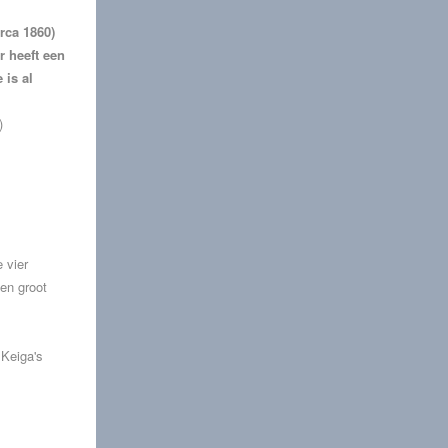
rca 1860)
 heeft een
 is al
)
 vier
en groot
 Keiga's