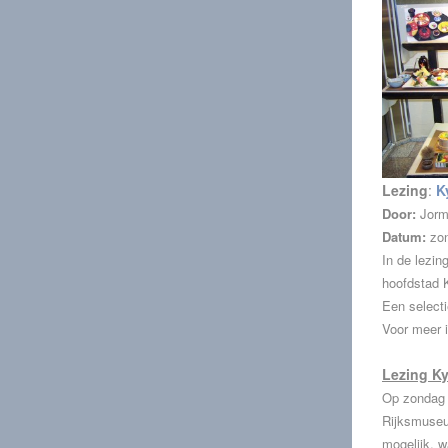
Lezing
:
K
Door:
Jorm
Datum:
zo
In de lezin
hoofdstad K
Een selecti
Voor meer 
Lezing Ky
Op zondag 1
Rijksmuseu
mogelijk, w