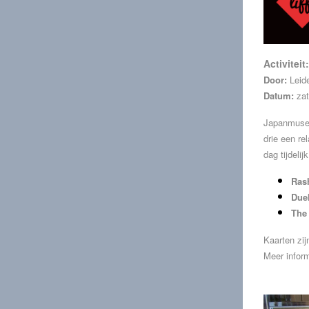
Activiteit:
Door:
Leid
Datum:
zat
Japanmus
e
drie een r
dag tijdel
Ras
Duel
The
Kaarten zij
Meer infor