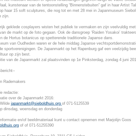
al, kunstenaar van de tentoonstelling “Binnenstebuiten” gaf in haar Artist Ta
 op haar 15 soft sculptures, die nog tot en met 28 mei in Japanmuseum Siebol
 zijn.
rijk geklede cosplayers wisten het publiek te vermaken en zijn veelvuldig met
van de markt op de foto gegaan. Ook de dansgroep ‘Raiden Yosakoi’ trakteer
n de Hortus botanicus op spetterende traditionele Japanse dans.
seum van Oudheden waren er de hele middag Japanse vechtsportdemonstrati
de sportverenigingen. De Japanmarkt op het Rapenburg gaf een veelzijdig bee
tuur op zijn best.
tie van de Japanmarkt zal plaatsvinden op 1e Pinksterdag, zondag 4 juni 20
bericht--
ijn Rademakers
e redactie:
matie over de Japanmarkt 2016:
 Wilde
japanmarkt@sieboldhuis.org
of 071-5125539
p dinsdag, woensdag en donderdag
nformatie en/of beeldmateriaal kunt u contact opnemen met Marjolijn Goos
ldhuis.org
of of 071-51255390