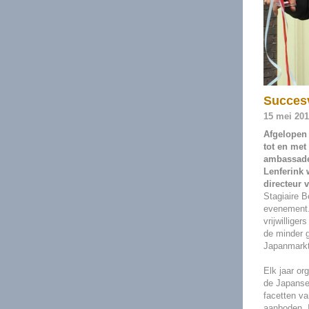
Succes
15 mei 20
Afgelopen
tot en met
ambassadeu
Lenferink 
directeur 
Stagiaire B
evenement. 
vrijwillige
de minder 
Japanmarkt
Elk jaar o
de Japanse 
facetten va
aanboden.