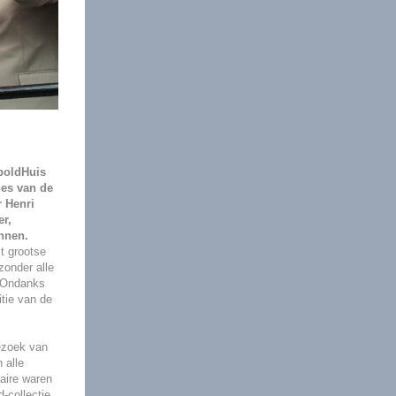
boldHuis
hes van de
 Henri
er,
nnen.
it grootse
zonder alle
t. Ondanks
tie van de
ezoek van
 alle
naire waren
-collectie.