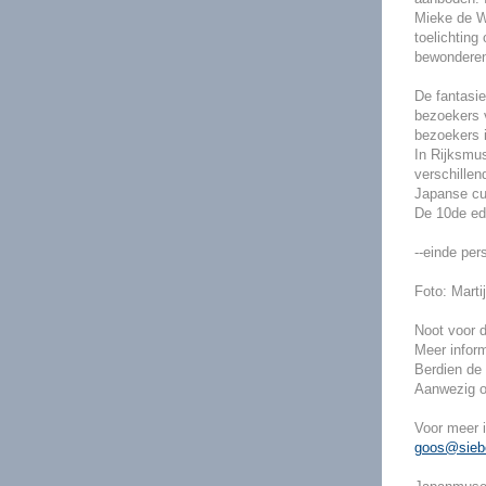
Mieke de Wa
toelichting
bewonderen
De fantasie
bezoekers 
bezoekers i
In Rijksmu
verschillen
Japanse cul
De 10de edi
--einde pers
Foto: Mart
Noot voor d
Meer infor
Berdien de
Aanwezig o
Voor meer i
goos@siebo