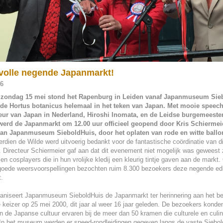
volle negende Japanmarkt!
16
 zondag 15 mei stond het Rapenburg in Leiden vanaf Japanmuseum Sie
 de Hortus botanicus helemaal in het teken van Japan. Met mooie speec
r van Japan in Nederland, Hiroshi Inomata, en de Leidse burgemeester
werd de Japanmarkt om 12.00 uur officieel geopend door Kris Schiermei
van Japanmuseum SieboldHuis, door het oplaten van rode en witte ballo
erdien de Wilde werd uitvoerig bedankt voor de fantastische coördinatie van d
Directeur Schiermeier gaf aan dat dit evenement niet mogelijk was geweest 
rs en cosplayers die in hun vrolijke kledij een kleurig tintje gaven aan de mark
goede weersvoorspellingen bezochten ruim 8.300 bezoekers deze negende edi
.
rganiseert Japanmuseum SieboldHuis de Japanmarkt ter herinnering aan het b
keizer op 25 mei 2000, dit jaar al weer 16 jaar geleden. De bezoekers konden
n de Japanse cultuur ervaren bij de meer dan 50 kramen die culturele en culi
In het museum werden er speed-rondleidingen gegeven langs de vaste Siebold