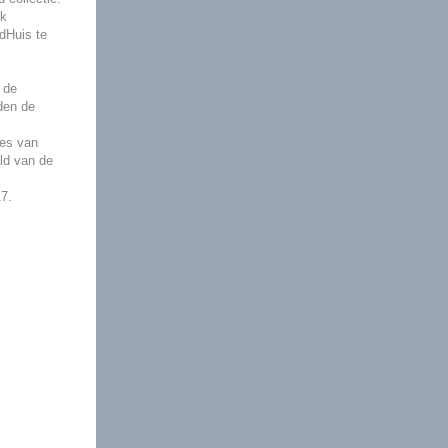
lk
dHuis te
 de
den de
es van
ld van de
17.