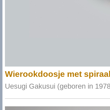
Wierookdoosje met spiraa
Uesugi Gakusui (geboren in 1978