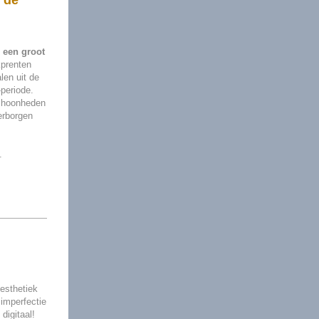
 de
 een groot
prenten
len uit de
-periode.
schoonheden
erborgen
.
esthetiek
 imperfectie
digitaal!