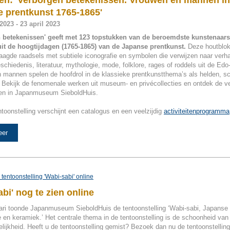
ien: 'Verborgen betekenissen. Vrouwen en mannen in
 prentkunst 1765-1865'
2023 - 23 april 2023
 betekenissen' geeft met 123 topstukken van de beroemdste kunstenaars
uit de hoogtijdagen (1765-1865) van de Japanse prentkunst.
Deze houtblok
agde raadsels met subtiele iconografie en symbolen die verwijzen naar verha
chiedenis, literatuur, mythologie, mode, folklore, rages of roddels uit de Edo
 mannen spelen de hoofdrol in de klassieke prentkunstthema’s als helden, 
. Bekijk de fenomenale werken uit museum- en privécollecties en ontdek de v
en in Japanmuseum SieboldHuis.
ntoonstelling verschijnt een catalogus en een veelzijdig
activiteitenprogramma
eer
abi' nog te zien online
uari toonde Japanmuseum SieboldHuis de tentoonstelling ‘Wabi-sabi, Japanse 
ie en keramiek.’ Het centrale thema in de tentoonstelling is de schoonheid van
lijkheid. Heeft u de tentoonstelling gemist? Bezoek dan nu de tentoonstelling 