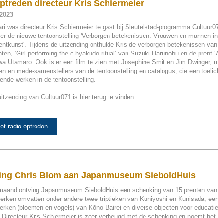
ptreden directeur Kris Schiermeier
 2023
ri was directeur Kris Schiermeier te gast bij Sleutelstad-programma Cultuur0
ver de nieuwe tentoonstelling 'Verborgen betekenissen. Vrouwen en mannen in
ntkunst'. Tijdens de uitzending onthulde Kris de verborgen betekenissen van
nten, ‘Girl performing the o-hyakudo ritual’ van Suzuki Harunobu en de prent ‘A
wa Utamaro. Ook is er een film te zien met Josephine Smit en Jim Dwinger, 
en en mede-samenstellers van de tentoonstelling en catalogus, die een toelic
lende werken in de tentoonstelling.
itzending van Cultuur071 is hier terug te vinden:
het radio optreden
ing Chris Blom aan Japanmuseum SieboldHuis
maand ontving Japanmuseum SieboldHuis een schenking van 15 prenten van
erken omvatten onder andere twee triptieken van Kuniyoshi en Kunisada, een 
rken (bloemen en vogels) van Kōno Bairei en diverse objecten voor educati
. Directeur Kris Schiermeier is zeer verheugd met de schenking en noemt het