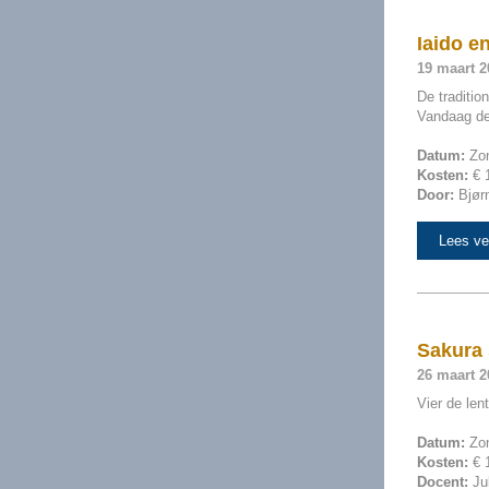
Iaido e
19 maart 2
De traditi
Vandaag de
Datum:
Zo
Kosten:
€ 
Door:
Bjør
Lees ve
Sakura
26 maart 2
Vier de len
Datum:
Zo
Kosten:
€ 
Docent:
Ju