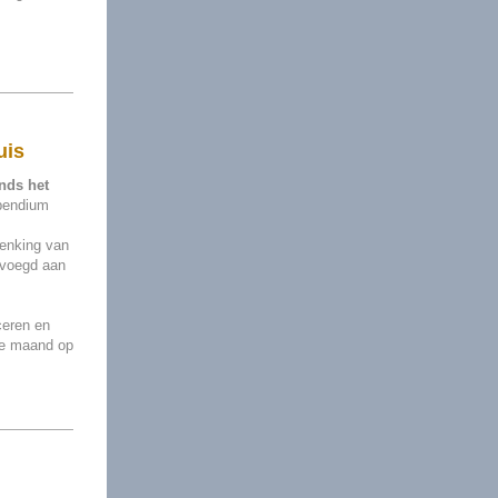
uis
nds het
ipendium
henking van
evoegd aan
ceren en
nde maand op