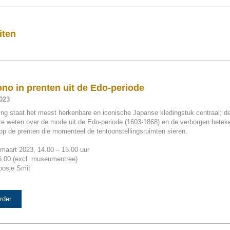
iten
no in prenten uit de Edo-periode
023
ing staat het meest herkenbare en iconische Japanse kledingstuk centraal; d
e weten over de mode uit de Edo-periode (1603-1868) en de verborgen beteke
p de prenten die momenteel de tentoonstellingsruimten sieren.
maart 2023, 14.00 – 15.00 uur
,00 (excl. museumentree)
osje Smit
rder