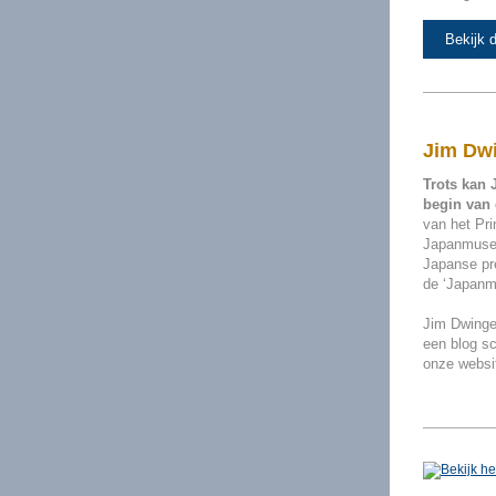
Bekijk d
Jim Dwi
Trots kan
begin van 
van het Pri
Japanmuseu
Japanse pr
de ‘Japanm
Jim Dwinger
een blog sc
onze websit