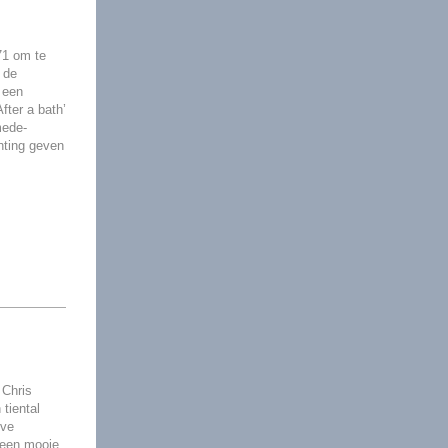
71 om te
 de
 een
fter a bath’
mede-
hting geven
 Chris
tiental
eve
 een mooie