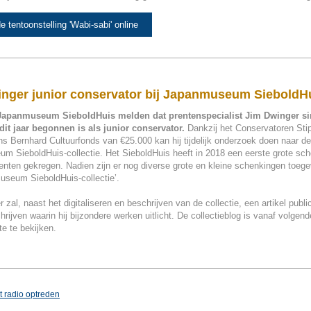
e tentoonstelling 'Wabi-sabi' online
nger junior conservator bij Japanmuseum SieboldH
 Japanmuseum SieboldHuis melden dat prentenspecialist Jim Dwinger si
dit jaar begonnen is als junior conservator.
Dankzij het Conservatoren St
ns Bernhard Cultuurfonds van €25.000 kan hij tijdelijk onderzoek doen naar de
m SieboldHuis-collectie. Het SieboldHuis heeft in 2018 een eerste grote sc
enten gekregen. Nadien zijn er nog diverse grote en kleine schenkingen toeg
useum SieboldHuis-collectie’.
 zal, naast het digitaliseren en beschrijven van de collectie, een artikel publi
hrijven waarin hij bijzondere werken uitlicht. De collectieblog is vanaf volge
e te bekijken.