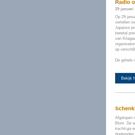
Radio o
29 januari
Op 29 janua
vertellen o
Japanse pre
tweetal pre
van Kitaga
organisator
op verschil
De gehele u
Bekijk 
Schenk
Afgelopen 
Blom. De w
kachō-ga
we
doeleinden