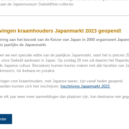
 aan de Japanmuseum SieboldHuis-collectie.
jvingen kraamhouders Japanmarkt 2023 geopend!
ering aan het bezoek van de Keizer van Japan in 2000 organiseert Jap
s jaarlijks de Japanmarkt.
eren we een speciale editie van de jaarlijkse Japanmarkt, want het is precies 2
t onze Siebold aankwam in Japan. Op zondag 28 mei zal daarom het Rapenbu
de Japanse cultuur. Bezoekers kunnen kennis maken met alle facetten van J
kimono's, tot ikebana en yosakoi.
jvingen voor kraamhouders, met Japanse waren, zijn vanaf heden geopend.
erden kunnen zich hier inschrijven:
Inschrijving Japanmarkt 2023
er elk jaar weer meer aanmeldingen dan plaatsen zijn, kan deelname niet geg
rder