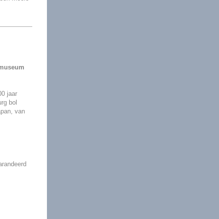
anmuseum
00 jaar
rg bol
apan, van
arandeerd