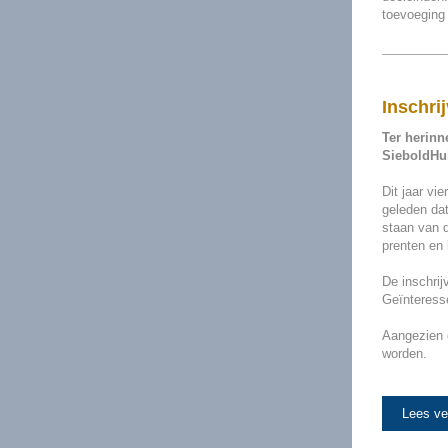
toevoeging
Inschri
Ter herinn
SieboldHui
Dit jaar vi
geleden da
staan van 
prenten en 
De inschri
Geïnteresse
Aangezien 
worden.
Lees ve