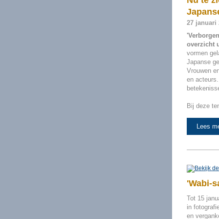
Nu te z
Japanse
27 januari 
'Verborgen
overzicht 
vormen gela
Japanse ges
Vrouwen en
en acteurs
betekeniss
Bij deze te
Lees m
'Wabi-s
Tot 15 jan
in fotograf
en verganke