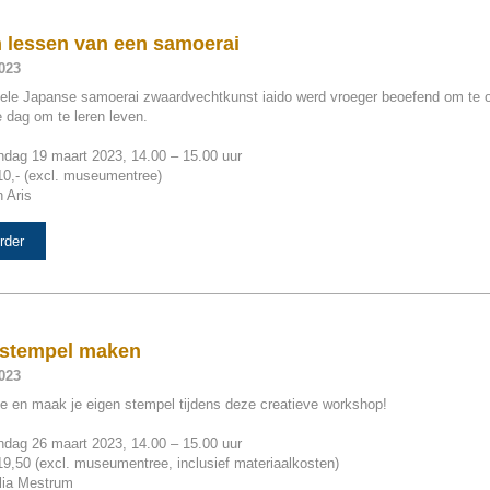
n lessen van een samoerai
023
onele Japanse samoerai zwaardvechtkunst iaido werd vroeger beoefend om te 
 dag om te leren leven.
ndag 19 maart 2023, 14.00 – 15.00 uur
10,- (excl. museumentree)
n Aris
rder
 stempel maken
023
te en maak je eigen stempel tijdens deze creatieve workshop!
ndag 26 maart 2023, 14.00 – 15.00 uur
19,50 (excl. museumentree, inclusief materiaalkosten)
lia Mestrum