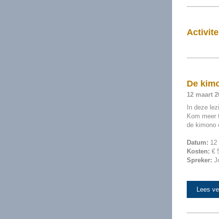
Activite
De kimo
12 maart 2
In deze lez
Kom meer t
de kimono o
Datum:
12 
Kosten:
€ 5
Spreker:
Jo
Lees ve