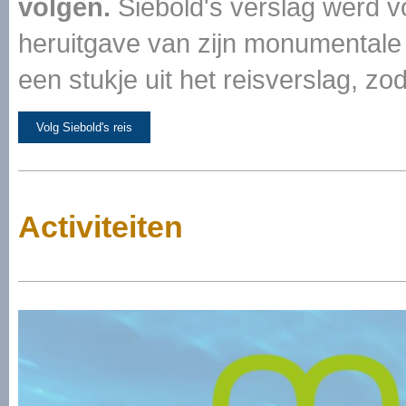
volgen.
Siebold's verslag werd vo
heruitgave van zijn monumentale 
een stukje uit het reisverslag, zo
Volg Siebold's reis
Activiteiten