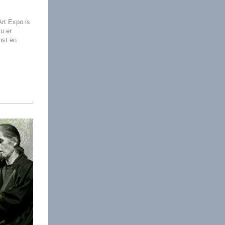
Art Expo is
u er
nst en