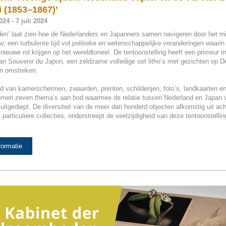
 (1853–1867)’
24 - 7 juli 2024
jden’ laat zien hoe de Nederlanders en Japanners samen navigeren door het 
: een turbulente tijd vol politieke en wetenschappelijke veranderingen waarin
nieuwe rol krijgen op het wereldtoneel. De tentoonstelling heeft een primeur 
an Souvenir du Japon, een zeldzame volledige set litho’s met gezichten op 
n omstreken.
 van kamerschermen, zwaarden, prenten, schilderijen, foto’s, landkaarten e
omen zeven thema’s aan bod waarmee de relatie tussen Nederland en Japan 
uitgediept. De diversiteit van de meer dan honderd objecten afkomstig uit ach
particuliere collecties, onderstreept de veelzijdigheid van deze tentoonstellin
formatie