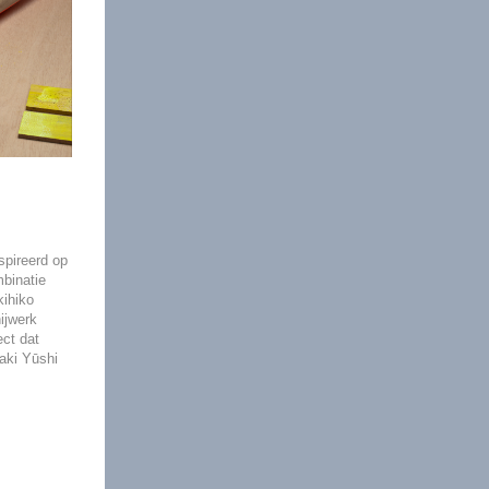
pireerd op
binatie
ihiko
ijwerk
ct dat
aki Yūshi