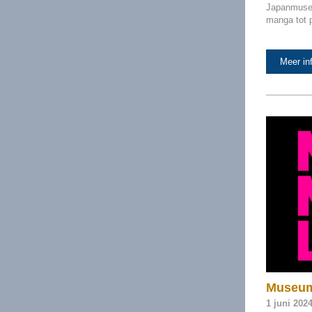
Japanmuseu
manga tot 
Meer in
Museum
1 juni 2024