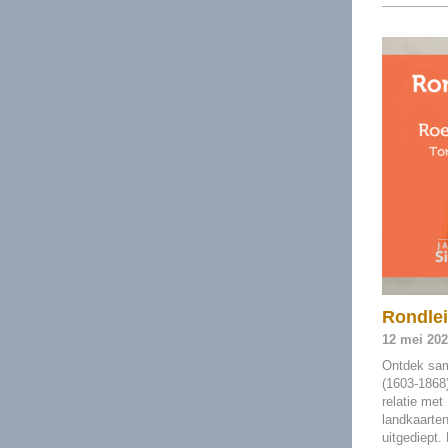
Rondlei
12 mei 20
Ontdek sam
(1603-1868)
relatie met
landkaarten
uitgediept.