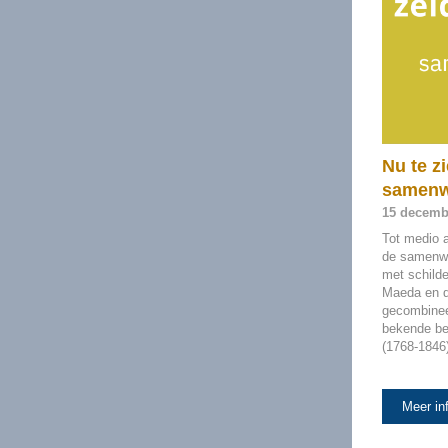
Nu te z
samenwe
15 decembe
Tot medio 
de samenwe
met schild
Maeda en d
gecombinee
bekende be
(1768-1846)
Meer in