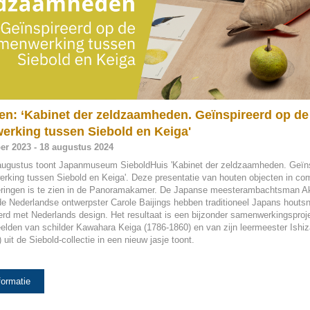
ien: ‘Kabinet der zeldzaamheden. Geïnspireerd op de
rking tussen Siebold en Keiga'
r 2023 - 18 augustus 2024
augustus toont Japanmuseum SieboldHuis 'Kabinet der zeldzaamheden. Geïns
rking tussen Siebold en Keiga'. Deze presentatie van houten objecten in com
eringen is te zien in de Panoramakamer. De Japanse meesterambachtsman Ak
e Nederlandse ontwerpster Carole Baijings hebben traditioneel Japans houtsn
rd met Nederlands design. Het resultaat is een bijzonder samenwerkingsproje
elden van schilder Kawahara Keiga (1786-1860) en van zijn leermeester Ishiz
 uit de Siebold-collectie in een nieuw jasje toont.
formatie