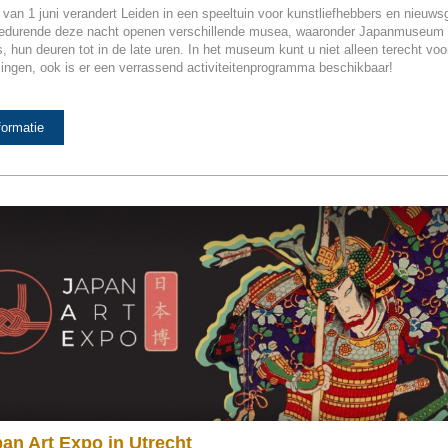
 van 1 juni verandert Leiden in een speeltuin voor kunstliefhebbers en nieuwsg
edurende deze nacht openen verschillende musea, waaronder Japanmuseum
, hun deuren tot in de late uren. In het museum kunt u niet alleen terecht vo
lingen, ook is er een verrassend activiteitenprogramma beschikbaar!
formatie
pan Art Expo in Utrecht