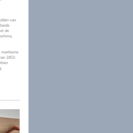
midden van
 beide
met de
Deshima,
n maritieme
van 1853-
ttien
g.