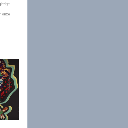
ierige
or onze