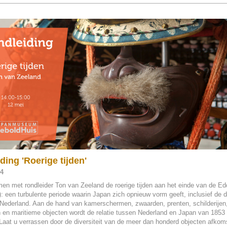
ding 'Roerige tijden'
24
en met rondleider Ton van Zeeland de roerige tijden aan het einde van de Ed
: een turbulente periode waarin Japan zich opnieuw vorm geeft, inclusief de 
 Nederland. Aan de hand van kamerschermen, zwaarden, prenten, schilderijen,
 en maritieme objecten wordt de relatie tussen Nederland en Japan van 1853
 Laat u verrassen door de diversiteit van de meer dan honderd objecten afkoms