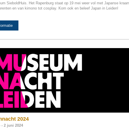
m SieboldHuis. Het Rapenburg staat op 19 mei weer vol met Japanse kraam
prenten en van kimono tot cosplay. Kom ook en beleef Japan in Leiden!
formatie
nacht 2024
 - 2 juni 2024