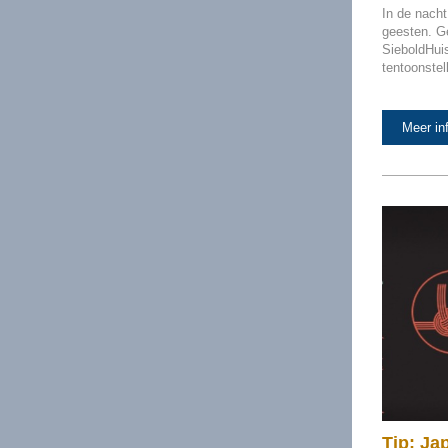
In de nacht
geesten. G
SieboldHuis
tentoonstel
Meer in
Tip: Ja