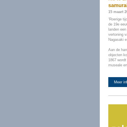
samurai
15 maart 20
‘Roerige ti
de 19e eeuw
landen een 
vertoning v
Nagasaki e
Aan de hand
objecten k
1867 wordt 
museale en 
Meer in