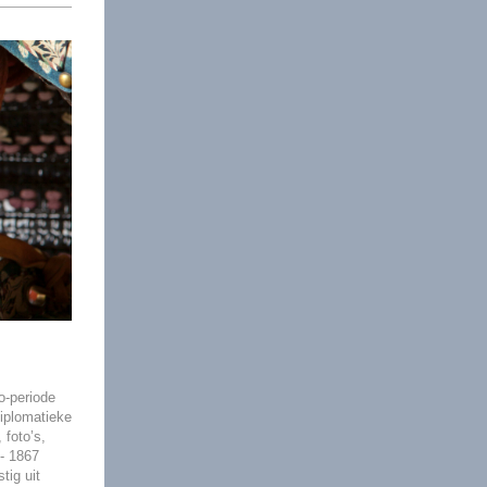
o-periode
diplomatieke
 foto’s,
 - 1867
tig uit