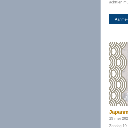
achttien mu
Aanmel
Japanm
19 mei 20
Zondag 19 m