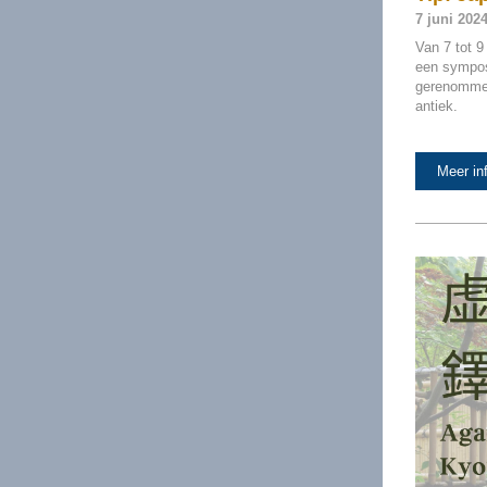
7 juni 2024
Van 7 tot 9
een sympos
gerenommee
antiek.
Meer in